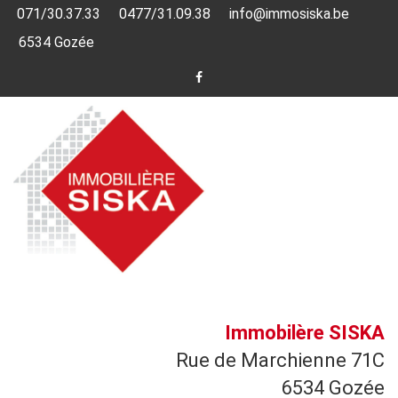
071/30.37.33
0477/31.09.38
info@immosiska.be
6534 Gozée
Immobilère SISKA
Rue de Marchienne 71C
6534 Gozée