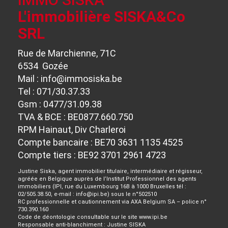
L'immobilière SISKA&Co
SRL
Rue de Marchienne, 71C
6534 Gozée
Mail :
info@immosiska.be
Tel : 071/30.37.33
Gsm : 0477/31.09.38
TVA & BCE : BE0877.660.750
RPM Hainaut, Div Charleroi
Compte bancaire : BE70 3631 1135 4525
Compte tiers : BE92 3701 2961 4723
Justine Siska, agent immobilier titulaire, intermédiaire et régisseur,
agréée en Belgique auprès de l’Institut Professionnel des agents
immobiliers (IPI, rue du Luxembourg 16B à 1000 Bruxelles tél :
02/505.38.50, e-mail : info@ipi.be) sous le n°502510
RC professionnelle et cautionnement via AXA Belgium SA – police n°
730.390.160
Code de déontologie
consultable sur le site www.ipi.be
Responsable anti-blanchiment : Justine SISKA