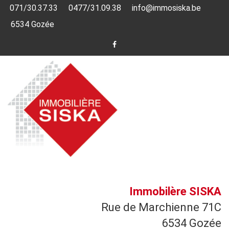
071/30.37.33
0477/31.09.38
info@immosiska.be
6534 Gozée
Immobilère SISKA
Rue de Marchienne 71C
6534 Gozée