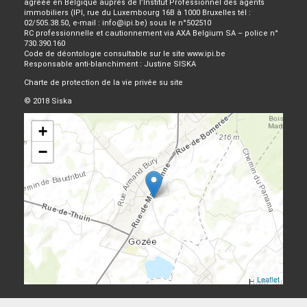
agréée en Belgique auprès de l’Institut Professionnel des agents
immobiliers (IPI, rue du Luxembourg 16B à 1000 Bruxelles tél :
02/505.38.50, e-mail : info@ipi.be) sous le n°502510
RC professionnelle et cautionnement via AXA Belgium SA – police n°
730.390.160
Code de déontologie
consultable sur le site www.ipi.be
Responsable anti-blanchiment : Justine SISKA
Charte de protection de la vie privée su site
© 2018 Siska
+
−
Leaflet